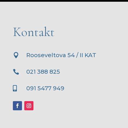
Kontakt
Rooseveltova 54 / II KAT

021 388 825

091 5477 949
