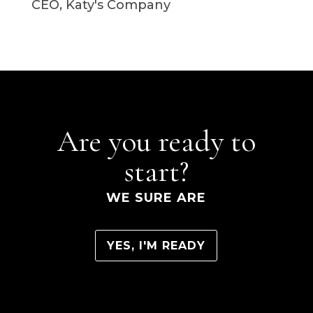
CEO
,
Katy's Company
Are you ready to
start?
WE SURE ARE
YES, I'M READY